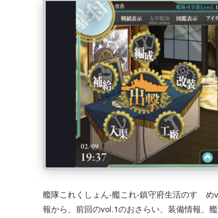
艦隊これくしょん-艦これ-鎮守府生活のすゝめv
報から、前回のvol.1のおさらい、装備情報