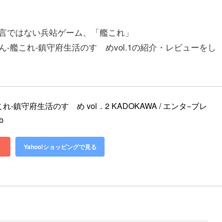
言ではない兵站ゲーム、「艦これ」
艦これ-鎮守府生活のすゝめvol.1の紹介・レビューをし
-鎮守府生活のすゝめ vol．2 KADOKAWA / エンタ−ブレ
b
Yahoo!ショッピングで見る