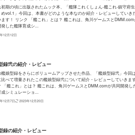
れ初期の頃に出版されたムック本、「艦隊これくしょん-艦これ-鎮守府
ゝめvol.1」今回は、本書がどのような本なのか紹介・レビューしていき
ます！ リンク 「艦これ」とは？ 艦これは、角川ゲームスとDMM.com
発した艦隊育成シ...
3年12月12日
型録弐の紹介・レビュー
の艦娘型録をさらにボリュームアップさせた作品、「艦娘型録弐」今回
に比べて増量されたこの艦娘型録弐について紹介・レビューしていきま
 「艦これ」とは？ 艦これは、角川ゲームスとDMM.comが共同開発し
成シミュレーショ...
3年12月7日
2023年12月20日
型録の紹介・レビュー