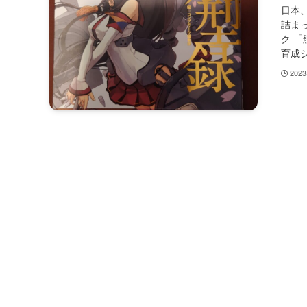
日本
詰ま
ク 「
育成シ
202