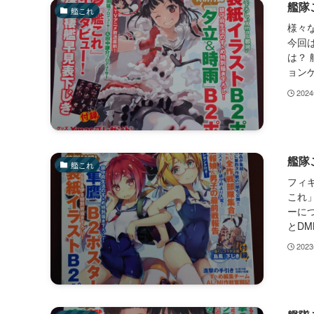
艦隊
艦これ
様々
今回
は？
ョンゲ
202
艦隊
艦これ
フィ
これ」
ーに
とDM
202