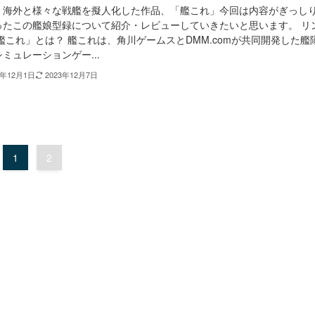
、海外と様々な戦艦を擬人化した作品、「艦これ」今回は内容がぎっし
ったこの艦娘型録について紹介・レビューしていきたいと思います。 リ
艦これ」とは？ 艦これは、角川ゲームスとDMM.comが共同開発した艦
ミュレーションゲー...
3年12月1日
2023年12月7日
1
2