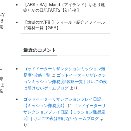
【ARK：SA】Island（アイランド）ゆるり建
築とかの日記PART2【初心者】
んな
いき
【煉獄の地下街】フィールド紹介とフィール
開
ド素材一覧【GER】
最近のコメント
ゴッドイーターリザレクションミッション難
ー
易度4攻略一覧
に
ゴッドイーターリザレクシ
隊
ョンミッション難易度5攻略一覧 | けいごの夜
きま
は明けないゲームブログ
より
発
ゴッドイーターリザレクションプレイ日記
【ミッション難易度4】
に
ゴッドイーターリ
ザレクションプレイ日記【ミッション難易度
5】 | けいごの夜は明けないゲームブログ
よ
り