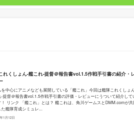
これくしょん-艦これ-提督＠報告書vol.1.5作戦手引書の紹介・
ー
ムを中心にアニメなども展開している「艦これ」今回は艦隊これくしょん
-提督＠報告書vol.1.5作戦手引書の評価・レビューにうついて紹介して
！ リンク 「艦これ」とは？ 艦これは、角川ゲームスとDMM.comが共
た艦隊育成シミュレ...
4年1月12日