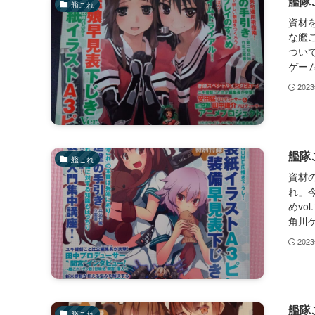
艦隊
艦これ
資材
な艦こ
つい
ゲーム
202
艦隊
艦これ
資材
れ」
めvo
角川ゲ
202
艦隊
艦これ