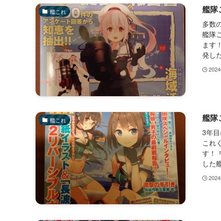
艦隊
艦これ
多数
艦隊
ます！
発した
202
艦隊
艦これ
3年
これく
す！ 
した艦
202