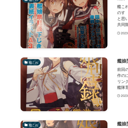
艦こ
のす
と思い
共同開
202
艦娘
艦これ
前回
作の
リンク
艦隊育
202
艦娘
艦これ